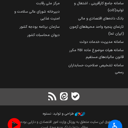
سامانه جامع کارآفرینی ، اشتغال و
مرکز ملی رقابت
تولید(کات)
دبیرخانه شورای عالی سلامت و
بانک داده‌های اقتصادی و مالی
امنیت غذایی
تارنمای پنجره واحد محیط‌های آزمون
سازمان برنامه بودجه کشور
(ایران تما)
دیوان محاسبات کشور
سامانه مدیریت خدمات دولت
سامانه هیات موضوع ماده 251 مکرر
قانون مالیات‌های مستقیم
سامانه تشخیص صلاحیت حسابداران
رسمی
طراحی و تولید: نستوه
تمام حقوق این سایت متعلق به پورتال وزارت امور اقتصادی و دارایی بوده و بازنشر
♿︎
مطالب تنها با ذکر منبع مجاز است.