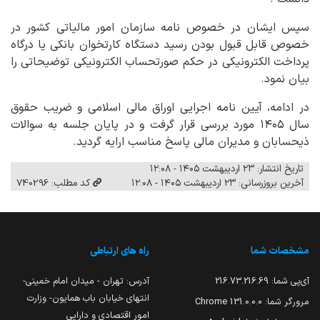
سپس ایشان در خصوص نامه سازمان امور مالیاتی کشور در
خصوص قابل قبول بودن رسید دستگاه کارتخوان بانکی یا درگاه
پرداخت الکترونیکی در حکم صورتحساب الکترونیکی توضیحاتی را
بیان نمود.
در ادامه، آیین نامه اجرایی اوراق مالی اسلامی و ضریب حقوق
سال ۱۴۰۵ مورد بررسی قرار گرفت و در پایان جلسه به سوالات
ذیحسابان و مدیران مالی پاسخ مناسب ارایه گردید.
تاریخ انتشار: ۲۳ اردیبهشت ۱۴۰۵ - ۱۲:۰۸
آخرین بروزرسانی: ۲۳ اردیبهشت ۱۴۰۵ - ۱۲:۰۸
کد مطلب: 740296
مشخصات شما
راه های ارتباطی
آی‌پی شما:
216.73.216.69
آدرس: تهران - میدان امام خمینی-
انتهای خیابان باب همایون- وزارت
مرورگر شما:
131.0.0.0 Chrome
امور اقتصادی و دارایی