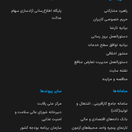
راهبرد مشارکتی
پایگاه اطلاع‌رسانی آزادسازی سهام
عدالت
حریم خصوصی کاربران
بیانیه تارنما
دستورالعمل بروز رسانی
بیانیه توافق سطح خدمات
منشور اخلاقی
دستورالعمل مدیریت تعارض منافع
نقشه سایت
مناقصه و مزایده
سامانه‌ها
سایر پیوندها
سامانه جامع کارآفرینی ، اشتغال و
مرکز ملی رقابت
تولید(کات)
دبیرخانه شورای عالی سلامت و
بانک داده‌های اقتصادی و مالی
امنیت غذایی
تارنمای پنجره واحد محیط‌های آزمون
سازمان برنامه بودجه کشور