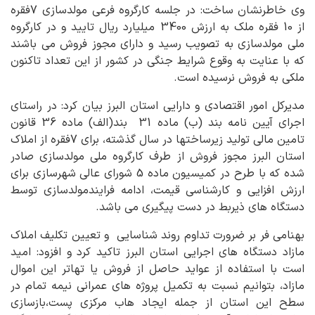
وی خاطرنشان ساخت: در جلسه کارگروه فرعی مولدسازی 7فقره
از 10 فقره ملک به ارزش 3400 میلیارد ریال تایید و در کارگروه
ملی مولدسازی به تصویب رسید و دارای مجوز فروش می باشند
که با عنایت به وقوع شرایط جنگی در کشور از این تعداد تاکنون
ملکی به فروش نرسیده است.
مدیرکل امور اقتصادی و دارایی استان البرز بیان کرد: در راستای
اجرای آیین نامه بند (ب) ماده 31 بند(الف) ماده 36 قانون
تامین مالی تولید زیرساختها در سال گذشته، برای 7فقره از املاک
استان البرز مجوز فروش از طرف کارگروه ملی مولدسازی صادر
شده که با طرح در کمیسیون ماده 5 شورای عالی شهرسازی برای
ارزش افزایی و کارشناسی قیمت، ادامه فرایندمولدسازی توسط
دستگاه های ذیربط در دست پیگیری می باشد.
بهنامی فر بر ضرورت تداوم روند شناسایی و تعیین تکلیف املاک
مازاد دستگاه های اجرایی استان البرز تاکید کرد و افزود: امید
است با استفاده از عواید حاصل از فروش یا تهاتر این اموال
مازاد، بتوانیم نسبت به تکمیل پروژه های عمرانی نیمه تمام در
سطح این استان از جمله ایجاد هاب مرکزی پست،بازسازی