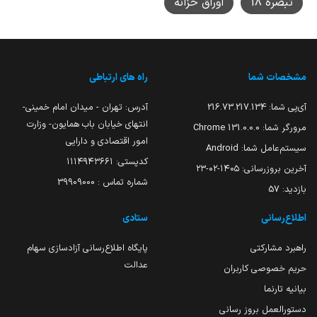
تبصره 18
اوراق خزانه
مشخصات شما
راه های ارتباطی
آی‌پی شما:
216.73.217.134
آدرس: تهران - میدان امام خمینی-
انتهای خیابان باب همایون- وزارت
مرورگر شما:
131.0.0.0 Chrome
امور اقتصادی و دارایی
سیستم‌عامل شما:
Android
کدپستی: ۱۱۱۴۹۴۳۶۶۱
آخرین بروزرسانی:
۱۴۰۵-۰۲-۲۳
شماره تماس : 39909000
بازدید:
57
اطلاع‌رسانی
ستادی
راهبرد مشارکتی
پایگاه اطلاع‌رسانی آزادسازی سهام
عدالت
حریم خصوصی کاربران
بیانیه تارنما
دستورالعمل بروز رسانی