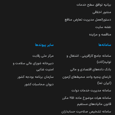
بیانیه توافق سطح خدمات
منشور اخلاقی
دستورالعمل مدیریت تعارض منافع
نقشه سایت
مناقصه و مزایده
سامانه‌ها
سایر پیوندها
سامانه جامع کارآفرینی ، اشتغال و
مرکز ملی رقابت
تولید(کات)
دبیرخانه شورای عالی سلامت و
بانک داده‌های اقتصادی و مالی
امنیت غذایی
تارنمای پنجره واحد محیط‌های آزمون
سازمان برنامه بودجه کشور
(ایران تما)
دیوان محاسبات کشور
سامانه مدیریت خدمات دولت
سامانه هیات موضوع ماده 251 مکرر
قانون مالیات‌های مستقیم
سامانه تشخیص صلاحیت حسابداران