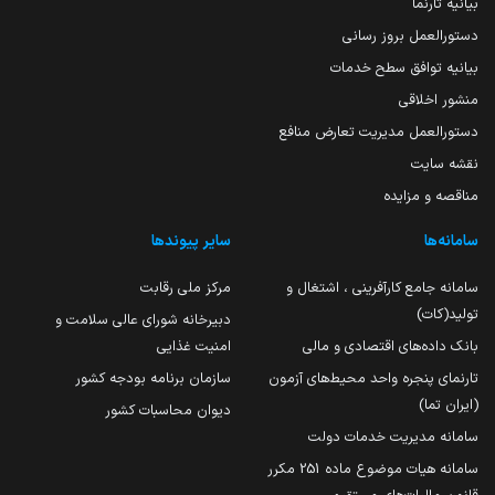
بیانیه تارنما
دستورالعمل بروز رسانی
بیانیه توافق سطح خدمات
منشور اخلاقی
دستورالعمل مدیریت تعارض منافع
نقشه سایت
مناقصه و مزایده
سامانه‌ها
سایر پیوندها
سامانه جامع کارآفرینی ، اشتغال و
مرکز ملی رقابت
تولید(کات)
دبیرخانه شورای عالی سلامت و
بانک داده‌های اقتصادی و مالی
امنیت غذایی
تارنمای پنجره واحد محیط‌های آزمون
سازمان برنامه بودجه کشور
(ایران تما)
دیوان محاسبات کشور
سامانه مدیریت خدمات دولت
سامانه هیات موضوع ماده 251 مکرر