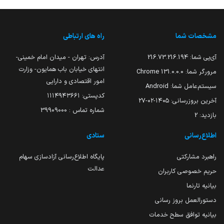
مشخصات شما
راه های ارتباطی
آی‌پی شما:
216.73.216.194
آدرس: تهران - میدان امام خمینی-
انتهای خیابان باب همایون- وزارت
مرورگر شما:
131.0.0.0 Chrome
امور اقتصادی و دارایی
سیستم‌عامل شما:
Android
کدپستی: ۱۱۱۴۹۴۳۶۶۱
آخرین بروزرسانی:
۱۴۰۵-۰۲-۲۷
شماره تماس : 39909000
بازدید:
2
اطلاع‌رسانی
ستادی
راهبرد مشارکتی
پایگاه اطلاع‌رسانی آزادسازی سهام
عدالت
حریم خصوصی کاربران
بیانیه تارنما
دستورالعمل بروز رسانی
بیانیه توافق سطح خدمات