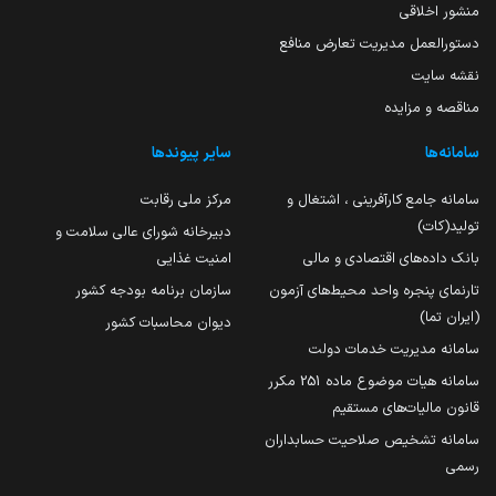
منشور اخلاقی
دستورالعمل مدیریت تعارض منافع
نقشه سایت
مناقصه و مزایده
سامانه‌ها
سایر پیوندها
سامانه جامع کارآفرینی ، اشتغال و
مرکز ملی رقابت
تولید(کات)
دبیرخانه شورای عالی سلامت و
بانک داده‌های اقتصادی و مالی
امنیت غذایی
تارنمای پنجره واحد محیط‌های آزمون
سازمان برنامه بودجه کشور
(ایران تما)
دیوان محاسبات کشور
سامانه مدیریت خدمات دولت
سامانه هیات موضوع ماده 251 مکرر
قانون مالیات‌های مستقیم
سامانه تشخیص صلاحیت حسابداران
رسمی