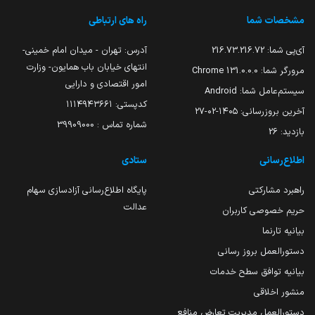
مشخصات شما
راه های ارتباطی
آی‌پی شما:
216.73.216.72
آدرس: تهران - میدان امام خمینی-
انتهای خیابان باب همایون- وزارت
مرورگر شما:
131.0.0.0 Chrome
امور اقتصادی و دارایی
سیستم‌عامل شما:
Android
کدپستی: ۱۱۱۴۹۴۳۶۶۱
آخرین بروزرسانی:
۱۴۰۵-۰۲-۲۷
شماره تماس : 39909000
بازدید:
26
اطلاع‌رسانی
ستادی
راهبرد مشارکتی
پایگاه اطلاع‌رسانی آزادسازی سهام
عدالت
حریم خصوصی کاربران
بیانیه تارنما
دستورالعمل بروز رسانی
بیانیه توافق سطح خدمات
منشور اخلاقی
دستورالعمل مدیریت تعارض منافع