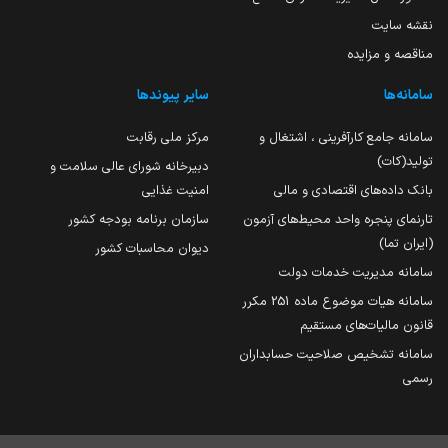
نقشه سایت
مناقصه و مزایده
سامانه‌ها
سایر پیوندها
سامانه جامع کارآفرینی ، اشتغال و
مرکز ملی رقابت
تولید(کات)
دبیرخانه شورای عالی سلامت و
بانک داده‌های اقتصادی و مالی
امنیت غذایی
تارنمای پنجره واحد محیط‌های آزمون
سازمان برنامه بودجه کشور
(ایران تما)
دیوان محاسبات کشور
سامانه مدیریت خدمات دولت
سامانه هیات موضوع ماده 251 مکرر
قانون مالیات‌های مستقیم
سامانه تشخیص صلاحیت حسابداران
رسمی