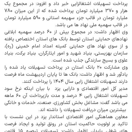
پرداخت تسهیلات اشتغالزایی خبر داد و افزود: در مجموع یک
هزار و 370 میلیارد تومان پرداخت شده که از این میزان 780
ملیارد تومان در قالب جزء سهیمه استانی و 590 میلیارد تومان
در قالب سهمیه ملی نهاد ها می باشد.
وی اظهار داشت: در مجموع بیش از 60 درصد سهمیه ابلاغی
نهادهای حمایتی استان توسط بانک های استان اختصاص یافته
و از سوی نهاد های حمایتی کمیته امداد امام خمینی (ره)،
سازمان بهزیستی، بنیاد شهید و امور ایثارگران، بنیاد برکت، بنیاد
علوی و بسیج سازندگی جذب شده است.
وی مشارکت ۲۰ بانک استان در پرداخت تسهیلات یاد شده را
یادآور شد و اظهار داشت: بانک ها تا پایان اردیبهشت ماه فرصت
دارند تسهیلات اشتغال زایی سال ۱۴۰۴ را پرداخت کنند.
مدیر کل امور اقتصادی و دارایی یزد با بیان اینکه نرخ سود
تسهیلات اشتغال زایی ۴ درصد و مدت بازپرداخت آن ۶۰ ماهه
می باشد گفت: مشاغل بخش کشاورزی، صنعت، خدمات و خانگی
بیشترین میزان دریافت تسهیلات را داشته اند.
معاون هماهنگی امور اقتصادی استاندار یزد در این نشست با
تاکید بر اولویت حاکمیت استان در رونق تولید و ایجاد فرصت‌
های شغلی پایدار، اظهار داشت: تسهیلات تبصره ۱۵ قانون