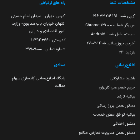
مشخصات شما
راه های ارتباطی
آی‌پی شما:
216.73.216.191
آدرس: تهران - میدان امام خمینی-
انتهای خیابان باب همایون- وزارت
مرورگر شما:
131.0.0.0 Chrome
امور اقتصادی و دارایی
سیستم‌عامل شما:
Android
کدپستی: ۱۱۱۴۹۴۳۶۶۱
آخرین بروزرسانی:
۱۴۰۵-۰۲-۲۷
شماره تماس : 39909000
بازدید:
34
اطلاع‌رسانی
ستادی
راهبرد مشارکتی
پایگاه اطلاع‌رسانی آزادسازی سهام
عدالت
حریم خصوصی کاربران
بیانیه تارنما
دستورالعمل بروز رسانی
بیانیه توافق سطح خدمات
منشور اخلاقی
دستورالعمل مدیریت تعارض منافع