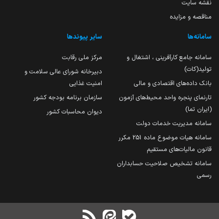
نقشه سایت
مناقصه و مزایده
سامانه‌ها
سایر پیوندها
سامانه جامع کارآفرینی ، اشتغال و
مرکز ملی رقابت
تولید(کات)
دبیرخانه شورای عالی سلامت و
بانک داده‌های اقتصادی و مالی
امنیت غذایی
تارنمای پنجره واحد محیط‌های آزمون
سازمان برنامه بودجه کشور
(ایران تما)
دیوان محاسبات کشور
سامانه مدیریت خدمات دولت
سامانه هیات موضوع ماده 251 مکرر
قانون مالیات‌های مستقیم
سامانه تشخیص صلاحیت حسابداران
رسمی