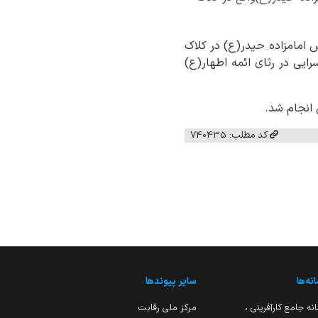
س امامزاده حیدر(ع) در کلاک
سرایی در رثای ائمه اطهار(ع)
 انجام شد.
کد مطلب: 740435
نه‌ها
سایر پیوندها
نه جامع کارآفرینی ،
مرکز ملی رقابت