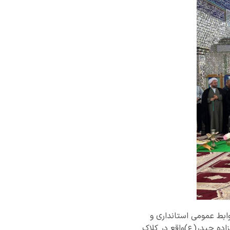
روابط عمومی استانداری و
زاده حیدر(ع)واقع در کلاک