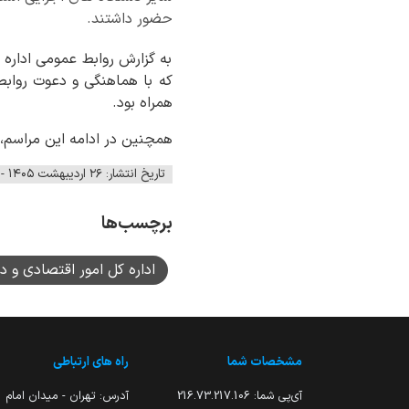
حضور داشتند.
به گزارش روابط عمومی اداره 
که با هماهنگی و دعوت روابط ع
همراه بود.
همچنین در ادامه این مراسم، 
تاریخ انتشار: ۲۶ اردیبهشت ۱۴۰۵ - ۰۹:۱۴
برچسب‌ها
اداره کل امور اقتصادی و دا
مشخصات شما
راه های ارتباطی
آی‌پی شما:
216.73.217.106
آدرس: تهران - میدان امام