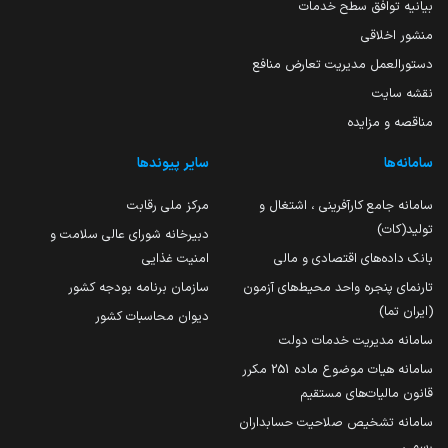
بیانیه توافق سطح خدمات
منشور اخلاقی
دستورالعمل مدیریت تعارض منافع
نقشه سایت
مناقصه و مزایده
سامانه‌ها
سایر پیوندها
سامانه جامع کارآفرینی ، اشتغال و
مرکز ملی رقابت
تولید(کات)
دبیرخانه شورای عالی سلامت و
بانک داده‌های اقتصادی و مالی
امنیت غذایی
تارنمای پنجره واحد محیط‌های آزمون
سازمان برنامه بودجه کشور
(ایران تما)
دیوان محاسبات کشور
سامانه مدیریت خدمات دولت
سامانه هیات موضوع ماده 251 مکرر
قانون مالیات‌های مستقیم
سامانه تشخیص صلاحیت حسابداران
رسمی