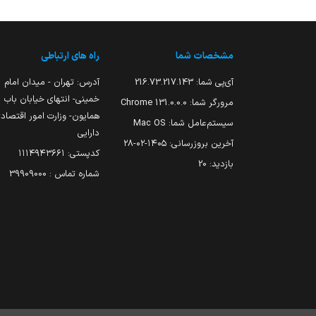
مشخصات شما
راه های ارتباطی
آی‌پی شما:
216.73.217.143
آدرس: تهران - میدان امام
خمینی- انتهای خیابان باب
مرورگر شما:
131.0.0.0 Chrome
همایون- وزارت امور اقتصاد
سیستم‌عامل شما:
Mac OS
دارایی
آخرین بروزرسانی:
۱۴۰۵-۰۲-۲۸
کدپستی: ۱۱۱۴۹۴۳۶۶۱
بازدید:
20
شماره تماس : 39909000