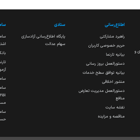
اطلاع‌رسانی
ستادی
ساما
راهبرد مشارکتی
پایگاه اطلاع‌رسانی آزادسازی
ساما
سهام عدالت
اشتغ
حریم خصوصی کاربران
ی و
بانک
بیانیه تارنما
تارن
دستورالعمل بروز رسانی
آزمو
بیانیه توافق سطح خدمات
سام
منشور اخلاقی
ساما
دستورالعمل مدیریت تعارض
منافع
مست
نقشه سایت
سام
مناقصه و مزایده
حساب