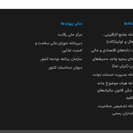
نه‌ها
سایر پیوندها
نه جامع کارآفرینی ،
مرکز ملی رقابت
ال و تولید(کات)
دبیرخانه شورای عالی سلامت و
 داده‌های اقتصادی و مالی
امنیت غذایی
مای پنجره واحد محیط‌های
سازمان برنامه بودجه کشور
ن (ایران تما)
دیوان محاسبات کشور
انه مدیریت خدمات دولت
نه هیات موضوع ماده
251 مکرر قانون مالیات‌های
قیم
انه تشخیص صلاحیت
داران رسمی