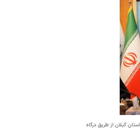
از ثبت ۳۸۹۱ فقره درخواست مجوز در استان گیلان از طریق درگاه