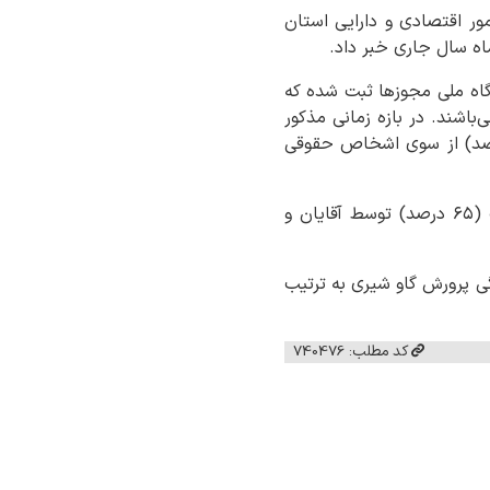
مور اقتصادی و دارایی استان
ستان از طریق درگاه ملی مجوزها ثبت شده که
ه(۵۱ درصد) از نوع تایید محور می‌باشند. در بازه زمانی مذکور
 درصد) از درخواست‌های صدور مجوز از سوی اشخاص حقیقی، ۳۷۰ فقره (۱۰ درصد) از سوی اشخاص حقوقی
بر اساس توزیع جنسیتی درخواست‌های صدور مجوز طی این مدت، تعداد ۲۵۲۷ فقره درخواست (۶۵ درصد) توسط آقایان و
نگی پرورش گاو شیری به ترتیب
کد مطلب: 740476