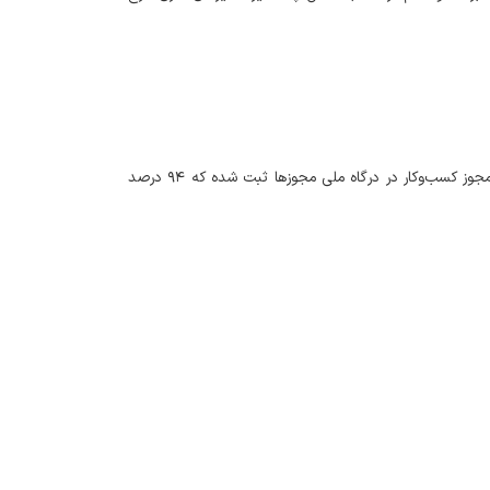
مدیرکل امور اقتصادی و دارایی آذربایجان‌غربی گفت: سال گذشته ٨٢ هزار و ٩٢۵ درخواست مجوز کسب‌وکار در درگاه ملی مجوزها ثبت شده که ٩۴ درصد