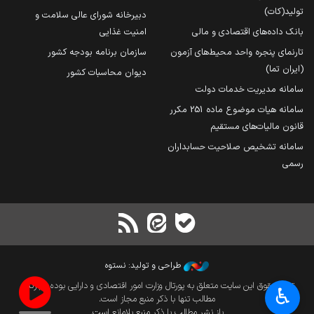
تولید(کات)
دبیرخانه شورای عالی سلامت و
بانک داده‌های اقتصادی و مالی
امنیت غذایی
تارنمای پنجره واحد محیط‌های آزمون
سازمان برنامه بودجه کشور
(ایران تما)
دیوان محاسبات کشور
سامانه مدیریت خدمات دولت
سامانه هیات موضوع ماده 251 مکرر
قانون مالیات‌های مستقیم
سامانه تشخیص صلاحیت حسابداران
رسمی
طراحی و تولید: نستوه
تمام حقوق این سایت متعلق به پورتال وزارت امور اقتصادی و دارایی بوده و بازنشر
♿︎
مطالب تنها با ذکر منبع مجاز است.
باز نشر مطالب با ذکر منبع بلامانع است.