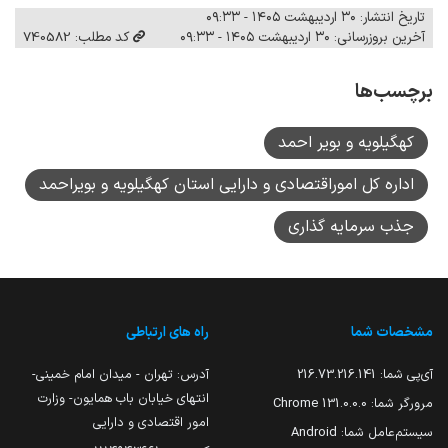
تاریخ انتشار: ۳۰ اردیبهشت ۱۴۰۵ - ۰۹:۳۳
آخرین بروزرسانی: ۳۰ اردیبهشت ۱۴۰۵ - ۰۹:۳۳
کد مطلب: 740582
برچسب‌ها
کهگیلویه و بویر احمد
اداره کل اموراقتصادی و دارایی استان کهگیلویه و بویراحمد
جذب سرمایه گذاری
مشخصات شما
راه های ارتباطی
آی‌پی شما:
216.73.216.141
آدرس: تهران - میدان امام خمینی-
انتهای خیابان باب همایون- وزارت
مرورگر شما:
131.0.0.0 Chrome
امور اقتصادی و دارایی
سیستم‌عامل شما:
Android