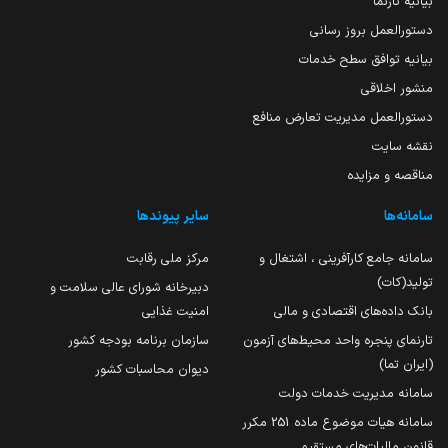
بیانیه تارنما
دستورالعمل بروز رسانی
بیانیه توافق سطح خدمات
منشور اخلاقی
دستورالعمل مدیریت تعارض منافع
نقشه سایت
مناقصه و مزایده
سامانه‌ها
سایر پیوندها
سامانه جامع کارآفرینی ، اشتغال و
مرکز ملی رقابت
تولید(کات)
دبیرخانه شورای عالی سلامت و
بانک داده‌های اقتصادی و مالی
امنیت غذایی
تارنمای پنجره واحد محیط‌های آزمون
سازمان برنامه بودجه کشور
(ایران تما)
دیوان محاسبات کشور
سامانه مدیریت خدمات دولت
سامانه هیات موضوع ماده 251 مکرر
قانون مالیات‌های مستقیم