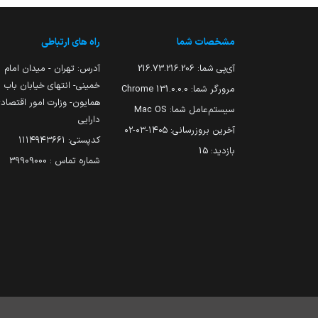
مشخصات شما
راه های ارتباطی
آی‌پی شما:
216.73.216.206
آدرس: تهران - میدان امام
خمینی- انتهای خیابان باب
مرورگر شما:
131.0.0.0 Chrome
همایون- وزارت امور اقتصاد
سیستم‌عامل شما:
Mac OS
دارایی
آخرین بروزرسانی:
۱۴۰۵-۰۳-۰۲
کدپستی: ۱۱۱۴۹۴۳۶۶۱
بازدید:
15
شماره تماس : 39909000