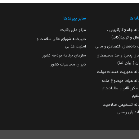
نه‌ها
سایر پیوندها
نه جامع کارآفرینی ،
مرکز ملی رقابت
ال و تولید(کات)
دبیرخانه شورای عالی سلامت و
 داده‌های اقتصادی و مالی
امنیت غذایی
مای پنجره واحد محیط‌های
سازمان برنامه بودجه کشور
ن (ایران تما)
دیوان محاسبات کشور
انه مدیریت خدمات دولت
نه هیات موضوع ماده
251 مکرر قانون مالیات‌های
قیم
انه تشخیص صلاحیت
داران رسمی