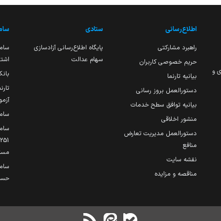
اطلاع‌رسانی
ستادی
ساما
راهبرد مشارکتی
پایگاه اطلاع‌رسانی آزادسازی
ساما
سهام عدالت
اشتغ
حریم خصوصی کاربران
ی و
بانک
بیانیه تارنما
تارن
دستورالعمل بروز رسانی
آزمو
بیانیه توافق سطح خدمات
سام
منشور اخلاقی
ساما
دستورالعمل مدیریت تعارض
منافع
مست
نقشه سایت
سام
مناقصه و مزایده
حساب