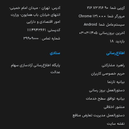
آی‌پی شما:
216.73.216.90
آدرس: تهران - میدان امام خمینی-
انتهای خیابان باب همایون- وزارت
مرورگر شما:
131.0.0.0 Chrome
امور اقتصادی و دارایی
سیستم‌عامل شما:
Android
کدپستی: ۱۱۱۴۹۴۳۶۶۱
آخرین بروزرسانی:
۱۴۰۵-۰۳-۰۳
شماره تماس : 39909000
بازدید:
18
اطلاع‌رسانی
ستادی
راهبرد مشارکتی
پایگاه اطلاع‌رسانی آزادسازی سهام
عدالت
حریم خصوصی کاربران
بیانیه تارنما
دستورالعمل بروز رسانی
بیانیه توافق سطح خدمات
منشور اخلاقی
دستورالعمل مدیریت تعارض منافع
نقشه سایت