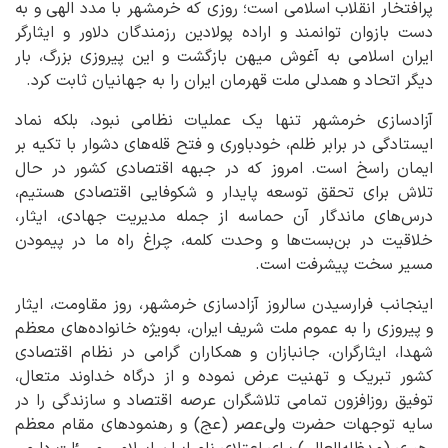
پرافتخار انقلاب اسلامی است؛ روزی که خرمشهر با مدد الهی و به
دست بازوان توانمند و اراده پولادین رزمندگان دلاور و ایثارگر
ایران اسلامی به آغوش میهن بازگشت و این پیروزی بزرگ، بار
دیگر اتحاد و همدلی ملت قهرمان ایران را به جهانیان ثابت کرد.
آزادسازی خرمشهر تنها یک عملیات نظامی نبود، بلکه نماد
ایستادگی در برابر ظلم، خودباوری و فتح قله‌های دشوار با تکیه بر
ایمان راسخ است. امروز که در جبهه اقتصادی کشور در حال
تلاش برای تحقق توسعه پایدار و شکوفایی اقتصادی هستیم،
درس‌های ماندگار آن حماسه از جمله مدیریت جهادی، ایثار،
خلاقیت در بن‌بست‌ها و وحدت کلمه، چراغ راه ما در پیمودن
مسیر سخت پیشرفت است.
اینجانب فرارسیدن سالروز آزادسازی خرمشهر، روز مقاومت، ایثار
و پیروزی را به عموم ملت شریف ایران، به‌ویژه خانواده‌های معظم
شهدا، ایثارگران، جانبازان و همکاران گرامی در نظام اقتصادی
کشور تبریک و تهنیت عرض نموده و از درگاه خداوند متعال،
توفیق روزافزون تمامی تلاشگران عرصه اقتصاد و سازندگی را در
سایه توجهات حضرت ولی‌عصر (عج) و رهنمودهای مقام معظم