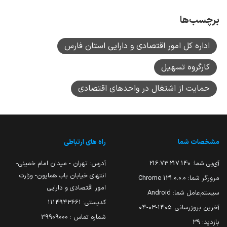
برچسب‌ها
اداره کل امور اقتصادی و دارایی استان فارس
کارگروه تسهیل
حمایت از اشتغال در واحدهای اقتصادی
مشخصات شما
راه های ارتباطی
آی‌پی شما:
216.73.217.140
آدرس: تهران - میدان امام خمینی-
انتهای خیابان باب همایون- وزارت
مرورگر شما:
131.0.0.0 Chrome
امور اقتصادی و دارایی
سیستم‌عامل شما:
Android
کدپستی: ۱۱۱۴۹۴۳۶۶۱
آخرین بروزرسانی:
۱۴۰۵-۰۳-۰۴
شماره تماس : 39909000
بازدید:
39