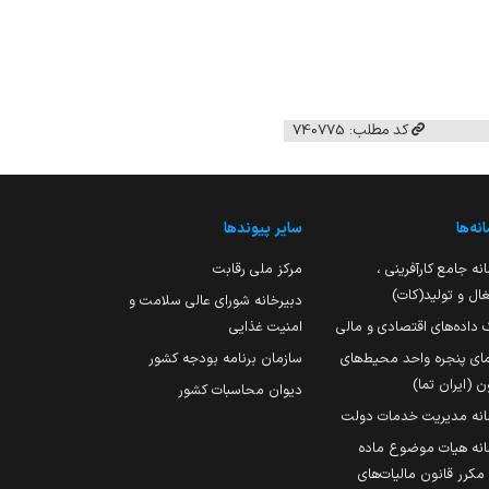
کد مطلب: 740775
نه‌ها
سایر پیوندها
نه جامع کارآفرینی ،
مرکز ملی رقابت
ال و تولید(کات)
دبیرخانه شورای عالی سلامت و
 داده‌های اقتصادی و مالی
امنیت غذایی
مای پنجره واحد محیط‌های
سازمان برنامه بودجه کشور
ن (ایران تما)
دیوان محاسبات کشور
انه مدیریت خدمات دولت
نه هیات موضوع ماده
251 مکرر قانون مالیات‌های