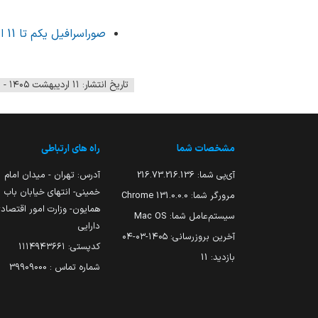
fullscreen
صوراسرافیل یکم تا 11 اردیبهشت
تاریخ انتشار: ۱۱ اردیبهشت ۱۴۰۵ - ۱۲:۰۱
مشخصات شما
راه های ارتباطی
آی‌پی شما:
216.73.216.136
آدرس: تهران - میدان امام
خمینی- انتهای خیابان باب
مرورگر شما:
131.0.0.0 Chrome
همایون- وزارت امور اقتصاد
سیستم‌عامل شما:
Mac OS
دارایی
آخرین بروزرسانی:
۱۴۰۵-۰۳-۰۴
کدپستی: ۱۱۱۴۹۴۳۶۶۱
بازدید:
11
شماره تماس : 39909000