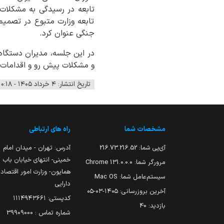
تابعه در رسیدگی به مشکلات 
تابعه وزارت متبوع در تصمی
جنگی عنوان کرد.
در این جلسه، مدیران دستگاه 
و مشکلات پیش رو و اقدامات 
تاریخ انتشار: ۴ خرداد ۱۴۰۵ - ۱۰:۱۸
مشخصات شما
راه های ارتباطی
آی‌پی شما:
216.73.216.52
آدرس: تهران - میدان امام
خمینی- انتهای خیابان باب
مرورگر شما:
131.0.0.0 Chrome
همایون- وزارت امور اقتصاد
سیستم‌عامل شما:
Mac OS
دارایی
آخرین بروزرسانی:
۱۴۰۵-۰۳-۰۵
کدپستی: ۱۱۱۴۹۴۳۶۶۱
بازدید:
40
شماره تماس : 39909000