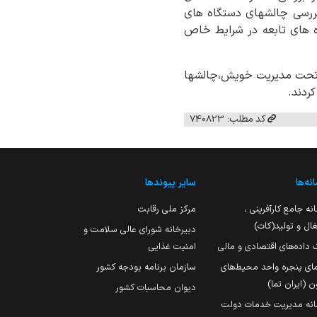
،بررسی چالشهای دستگاه های
ه های تابعه در شرایط خاص
 کل تحت مدیریت خویش،چالشها
ردند.
کد مطلب: 740823
نه‌ها
سایر پیوندها
نه جامع کارآفرینی ،
مرکز ملی رقابت
ال و تولید(کات)
دبیرخانه شورای عالی سلامت و
 داده‌های اقتصادی و مالی
امنیت غذایی
مای پنجره واحد محیط‌های
سازمان برنامه بودجه کشور
ن (ایران تما)
دیوان محاسبات کشور
انه مدیریت خدمات دولت