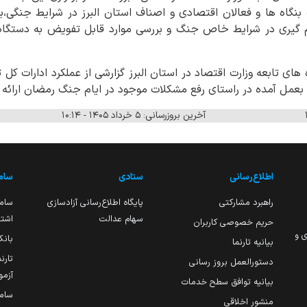
بنگاه ها و فعالان اقتصادی و اصناف استان البرز در شرایط جنگی
م گیری در شرایط خاص جنگ و بررسی موارد قابل تفویض به دستگا
های تابعه وزارت اقتصاد در استان البرز گزارشی از عملکرد ادارات
بعمل آمده در راستای رفع مشکلات موجود در ایام جنگ رمضان ارائه ک
آخرین بروزرسانی: ۵ خرداد ۱۴۰۵ - ۱۰:۱۴
اطلاع‌رسانی
ستادی
ساما
راهبرد مشارکتی
پایگاه اطلاع‌رسانی آزادسازی
ساما
سهام عدالت
اشتغ
حریم خصوصی کاربران
ی و
بانک
بیانیه تارنما
تارن
دستورالعمل بروز رسانی
آزمو
بیانیه توافق سطح خدمات
سام
منشور اخلاقی