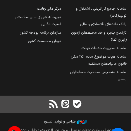
سامانه جامع کارآفرینی ، اشتغال و
مرکز ملی رقابت
تولید(کات)
دبیرخانه شورای عالی سلامت و
بانک داده‌های اقتصادی و مالی
امنیت غذایی
تارنمای پنجره واحد محیط‌های آزمون
سازمان برنامه بودجه کشور
(ایران تما)
دیوان محاسبات کشور
سامانه مدیریت خدمات دولت
سامانه هیات موضوع ماده 251 مکرر
قانون مالیات‌های مستقیم
سامانه تشخیص صلاحیت حسابداران
رسمی
طراحی و تولید: نستوه
تمام حقوق این سایت متعلق به پورتال وزارت امور اقتصادی و دارایی بوده و بازنشر