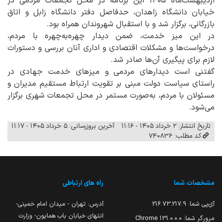
اردیبهشت‌ماه ۱۴۰۵ این برنامه در محل تجمعات مردمی در
خیابان دانشگاه زاهدان، حدفاصل دفتر دانشگاه زابل و اتاق
بازرگانی، برگزار شد و با استقبال شهروندان همراه بود.
در این میز خدمت، ضمن دیدار چهره‌به‌چهره با مردم،
درخواست‌ها و مشکلات اقتصادی و اداری آنان بررسی و دستورات
لازم برای پیگیری آن‌ها صادر شد.
گفتنی است دیدارهای مردمی و میزهای خدمت جهادی در
راستای سیاست دولت مبنی بر تقویت ارتباط مستقیم مدیران و
مسئولان با مردم، به‌صورت مستمر در محل تجمعات شهری برگزار
می‌شود.
تاریخ انتشار: ۲ خرداد ۱۴۰۵ - ۱۱:۱۶
آخرین بروزرسانی: ۵ خرداد ۱۴۰۵ - ۱۱:۱۷
کد مطلب: 740836
مشخصات شما
راه های ارتباطی
آی‌پی شما:
216.73.217.9
آدرس: تهران - میدان امام خمینی-
انتهای خیابان باب همایون- وزارت
مرورگر شما:
131.0.0.0 Chrome