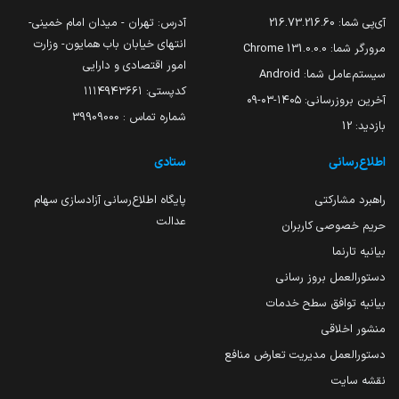
آی‌پی شما:
216.73.216.60
آدرس: تهران - میدان امام خمینی-
انتهای خیابان باب همایون- وزارت
مرورگر شما:
131.0.0.0 Chrome
امور اقتصادی و دارایی
سیستم‌عامل شما:
Android
کدپستی: ۱۱۱۴۹۴۳۶۶۱
آخرین بروزرسانی:
۱۴۰۵-۰۳-۰۹
شماره تماس : 39909000
بازدید:
12
اطلاع‌رسانی
ستادی
راهبرد مشارکتی
پایگاه اطلاع‌رسانی آزادسازی سهام
عدالت
حریم خصوصی کاربران
بیانیه تارنما
دستورالعمل بروز رسانی
بیانیه توافق سطح خدمات
منشور اخلاقی
دستورالعمل مدیریت تعارض منافع
نقشه سایت