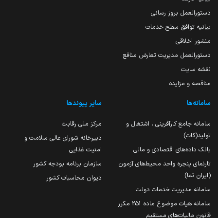
دستورالعمل بروز رسانی
بیانیه توافق سطح خدمات
منشور اخلاقی
دستورالعمل مدیریت تعارض منافع
نقشه سایت
مناقصه و مزایده
سامانه‌ها
سایر پیوندها
سامانه جامع کارآفرینی ، اشتغال و
مرکز ملی رقابت
تولید(کات)
دبیرخانه شورای عالی سلامت و
بانک داده‌های اقتصادی و مالی
امنیت غذایی
تارنمای پنجره واحد محیط‌های آزمون
سازمان برنامه بودجه کشور
(ایران تما)
دیوان محاسبات کشور
سامانه مدیریت خدمات دولت
سامانه هیات موضوع ماده 251 مکرر
قانون مالیات‌های مستقیم