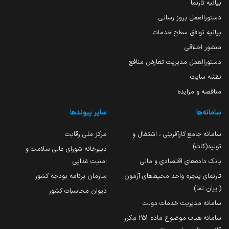
بیانیه تارنما
دستورالعمل بروز رسانی
بیانیه توافق سطح خدمات
منشور اخلاقی
دستورالعمل مدیریت تعارض منافع
نقشه سایت
مناقصه و مزایده
سامانه‌ها
سایر پیوندها
سامانه جامع کارآفرینی ، اشتغال و
مرکز ملی رقابت
تولید(کات)
دبیرخانه شورای عالی سلامت و
بانک داده‌های اقتصادی و مالی
امنیت غذایی
تارنمای پنجره واحد محیط‌های آزمون
سازمان برنامه بودجه کشور
(ایران تما)
دیوان محاسبات کشور
سامانه مدیریت خدمات دولت
سامانه هیات موضوع ماده 251 مکرر