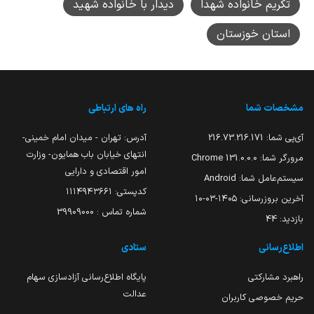
تکریم خانواده شهدا
دیدار با خانواده شهید
استان خوزستان
مشخصات شما
راه های ارتباطی
آی‌پی شما:
216.73.216.171
آدرس: تهران - میدان امام خمینی-
انتهای خیابان باب همایون- وزارت
مرورگر شما:
131.0.0.0 Chrome
امور اقتصادی و دارایی
سیستم‌عامل شما:
Android
کدپستی: ۱۱۱۴۹۴۳۶۶۱
آخرین بروزرسانی:
۱۴۰۵-۰۳-۱۰
شماره تماس : 39909000
بازدید:
44
اطلاع‌رسانی
ستادی
راهبرد مشارکتی
پایگاه اطلاع‌رسانی آزادسازی سهام
عدالت
حریم خصوصی کاربران