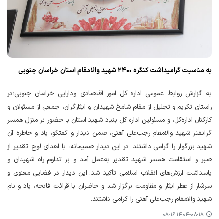
به مناسبت گرامیداشت کنگره ۲۴۰۰ شهید والامقام استان خراسان جنوبی
به گزارش روابط عمومی اداره کل امور اقتصادی ودارایی خراسان جنوبی؛در
راستای تکریم و تجلیل از مقام شامخ شهیدان و ایثارگران، جمعی از مسئولان و
کارکنان اداره‌کل، و مسئولین اداره کل بنیاد شهید استان با حضور در منزل همسر
گرانقدر شهید والامقام رجب‌علی آهنی، ضمن دیدار و گفتگو، یاد و خاطره آن
شهید بزرگوار را گرامی داشتند. در این دیدار صمیمانه، با اهدای لوح تقدیر از
صبر و استقامت همسر شهید تقدیر به‌عمل آمد و بر تداوم راه شهیدان و
پاسداشت ارزش‌های انقلاب اسلامی تأکید شد. این دیدار در فضایی معنوی و
سرشار از عطر ایثار و مقاومت برگزار شد و حاضران با قرائت فاتحه، یاد و نام
شهید والامقام رجب‌علی آهنی را گرامی داشتند.
۱۴۰۴-۰۸-۱۸ ۰۸:۱۶