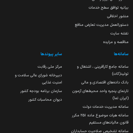
بیانیه توافق سطح خدمات
منشور اخلاقی
دستورالعمل مدیریت تعارض منافع
نقشه سایت
مناقصه و مزایده
سامانه‌ها
سایر پیوندها
سامانه جامع کارآفرینی ، اشتغال و
مرکز ملی رقابت
تولید(کات)
دبیرخانه شورای عالی سلامت و
بانک داده‌های اقتصادی و مالی
امنیت غذایی
تارنمای پنجره واحد محیط‌های آزمون
سازمان برنامه بودجه کشور
(ایران تما)
دیوان محاسبات کشور
سامانه مدیریت خدمات دولت
سامانه هیات موضوع ماده 251 مکرر
قانون مالیات‌های مستقیم
سامانه تشخیص صلاحیت حسابداران