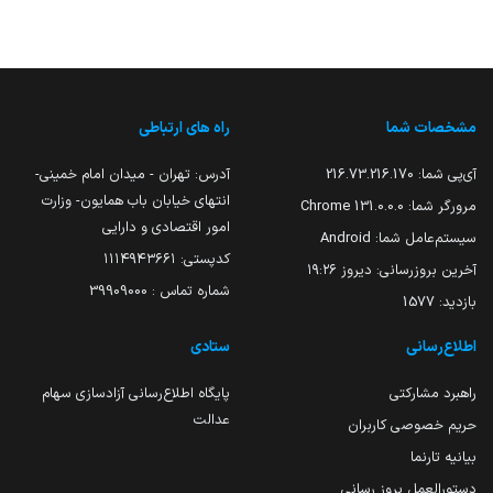
مشخصات شما
راه های ارتباطی
آی‌پی شما:
216.73.216.170
آدرس: تهران - میدان امام خمینی-
انتهای خیابان باب همایون- وزارت
مرورگر شما:
131.0.0.0 Chrome
امور اقتصادی و دارایی
سیستم‌عامل شما:
Android
کدپستی: ۱۱۱۴۹۴۳۶۶۱
آخرین بروزرسانی:
دیروز ۱۹:۲۶
شماره تماس : 39909000
بازدید:
1577
اطلاع‌رسانی
ستادی
راهبرد مشارکتی
پایگاه اطلاع‌رسانی آزادسازی سهام
عدالت
حریم خصوصی کاربران
بیانیه تارنما
دستورالعمل بروز رسانی