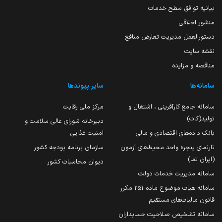
بیانیه توافق سطح خدمات
منشور اخلاقی
دستورالعمل مدیریت تعارض منافع
نقشه سایت
مناقصه و مزایده
سامانه‌ها
سایر پیوندها
سامانه جامع کارآفرینی ، اشتغال و
مرکز ملی رقابت
تولید(کات)
دبیرخانه شورای عالی سلامت و
بانک داده‌های اقتصادی و مالی
امنیت غذایی
تارنمای پنجره واحد محیط‌های آزمون
سازمان برنامه بودجه کشور
(ایران تما)
دیوان محاسبات کشور
سامانه مدیریت خدمات دولت
سامانه هیات موضوع ماده 251 مکرر
قانون مالیات‌های مستقیم
سامانه تشخیص صلاحیت حسابداران