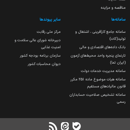
مناقصه و مزایده
سامانه‌ها
سایر پیوندها
سامانه جامع کارآفرینی ، اشتغال و
مرکز ملی رقابت
تولید(کات)
دبیرخانه شورای عالی سلامت و
بانک داده‌های اقتصادی و مالی
امنیت غذایی
تارنمای پنجره واحد محیط‌های آزمون
سازمان برنامه بودجه کشور
(ایران تما)
دیوان محاسبات کشور
سامانه مدیریت خدمات دولت
سامانه هیات موضوع ماده 251 مکرر
قانون مالیات‌های مستقیم
سامانه تشخیص صلاحیت حسابداران
رسمی