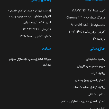
مشخصات شما
راه های ارتباطی
آی‌پی شما:
216.73.216.197
آدرس: تهران - میدان امام خمینی-
انتهای خیابان باب همایون- وزارت
مرورگر شما:
131.0.0.0 Chrome
امور اقتصادی و دارایی
سیستم‌عامل شما:
Android
کدپستی: ۱۱۱۴۹۴۳۶۶۱
آخرین بروزرسانی:
۱۴۰۵-۰۳-۱۲
شماره تماس : 39909000
بازدید:
17
اطلاع‌رسانی
ستادی
راهبرد مشارکتی
پایگاه اطلاع‌رسانی آزادسازی سهام
عدالت
حریم خصوصی کاربران
بیانیه تارنما
دستورالعمل بروز رسانی
بیانیه توافق سطح خدمات
منشور اخلاقی
دستورالعمل مدیریت تعارض منافع
نقشه سایت