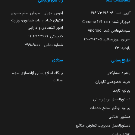
مشخصات شما
راه های ارتباطی
آی‌پی شما:
216.73.216.26
آدرس: تهران - میدان امام خمینی-
انتهای خیابان باب همایون- وزارت
مرورگر شما:
131.0.0.0 Chrome
امور اقتصادی و دارایی
سیستم‌عامل شما:
Android
کدپستی: ۱۱۱۴۹۴۳۶۶۱
آخرین بروزرسانی:
۱۴۰۵-۰۳-۱۲
شماره تماس : 39909000
بازدید:
23
اطلاع‌رسانی
ستادی
راهبرد مشارکتی
پایگاه اطلاع‌رسانی آزادسازی سهام
عدالت
حریم خصوصی کاربران
بیانیه تارنما
دستورالعمل بروز رسانی
بیانیه توافق سطح خدمات
منشور اخلاقی
دستورالعمل مدیریت تعارض منافع
نقشه سایت