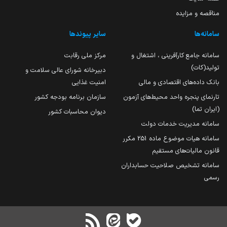
مناقصه و مزایده
سامانه‌ها
سایر پیوندها
سامانه جامع کارآفرینی ، اشتغال و
مرکز ملی رقابت
تولید(کات)
دبیرخانه شورای عالی سلامت و
بانک داده‌های اقتصادی و مالی
امنیت غذایی
تارنمای پنجره واحد محیط‌های آزمون
سازمان برنامه بودجه کشور
(ایران تما)
دیوان محاسبات کشور
سامانه مدیریت خدمات دولت
سامانه هیات موضوع ماده 251 مکرر
قانون مالیات‌های مستقیم
سامانه تشخیص صلاحیت حسابداران
رسمی