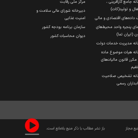
نه جامع کارآفرینی ،
مرکز ملی رقابت
ال و تولید(کات)
دبیرخانه شورای عالی سلامت و
 داده‌های اقتصادی و مالی
امنیت غذایی
مای پنجره واحد محیط‌های
سازمان برنامه بودجه کشور
ن (ایران تما)
دیوان محاسبات کشور
انه مدیریت خدمات دولت
نه هیات موضوع ماده
251 مکرر قانون مالیات‌های
قیم
انه تشخیص صلاحیت
داران رسمی
نبع مجاز
باز نشر مطالب با ذکر منبع بلامانع است.