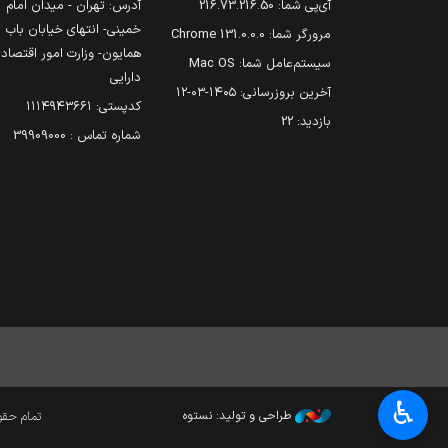
آی‌پی شما:
216.73.216.50
آدرس: تهران - میدان امام
خمینی- انتهای خیابان باب
مرورگر شما:
131.0.0.0 Chrome
همایون- وزارت امور اقتصاد
سیستم‌عامل شما:
Mac OS
دارایی
آخرین بروزرسانی:
۱۴۰۵-۰۳-۱۲
کدپستی: ۱۱۱۴۹۴۳۶۶۱
بازدید:
22
شماره تماس : 39909000
♿︎
طراحی و تولید: نستوه
تمام حقوق