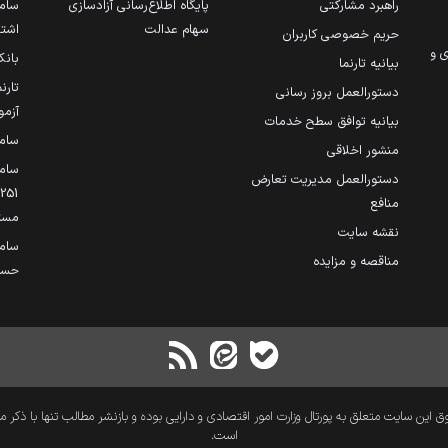
راهبرد مشارکتی
پایگاه اطلاع‌رسانی آزادسازی
ساما
سهام عدالت
اشتغ
حریم خصوصی کاربران
ی و
بانک
بیانیه تارنما
تارن
دستورالعمل بروز رسانی
آزمو
بیانیه توافق سطح خدمات
سام
منشور اخلاقی
ساما
دستورالعمل مدیریت تعارض
منافع
مست
نقشه سایت
سام
مناقصه و مزایده
حساب
 این سایت متعلق به پورتال وزارت امور اقتصادی و دارایی بوده و بازنشر مطالب تنها با ذکر م
است.