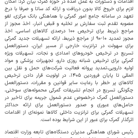
اقدامات و دستورات به عمل آمده در حوزه گمرک بیان کرد: امکان
لازم برای خروج کالا بدون دریافت و ارائه کد ساتا و صرفا با درج
تعهد در سامانه جامع امور گمرکی با هماهنگی بانک مرکزی، لغو
مصوبه تقدم ثبت سفارش بر تخلیه و قبض انبار، اخذ مجوز از
مراجع ذیربط برای ترخیص ۱۰۰ درصدی کالاهای اساسی، اخذ
مجوز تمدید ۱۰-۹۰ از مراجع ذیربط، ارائه تسهیلات جدید گمرکی
برای سهولت در ترانزیت خارجی از مسیر ایران، دستورالعمل
تسریع در ترخیص خودروهای امدادی و نجات، تسهیلات ویژه
گمرکی برای ترخیص شبانه روزی دارو، تجهیزات پزشکی و مواد
اولیه دارویی،تمدید پروانه فعالیت شرکت‌های حمل و نقل بین
المللی تا پایان فروردین ۱۴۰۵، در اولویت قرار دادن ترخیص
کالاهای پر خطر با رعایت سایر قوانین و مقررات، دستورالعمل
چگونگی تسریع در انجام تشریفات گمرکی محموله‌های سوختی،
دستورالعمل گمرک درخصوص عدم شمول جریمه برای تاخیر در
حامل‌های عبوری و صدور دستورالعمل برای ارائه حداکثر
تسهیلات گمرکی برای ترانزیت داخلی کالاها نمونه‌ای از اقدامات
اثرگذار گمرک برای عبور از این شرایط بوده است.
رئیس شورای هماهنگی مدیران دستگاه‌های تابعه وزارت اقتصاد