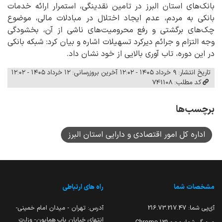
بانک‌های استان البرز در تامین نقدینگی، استمرار ارائه خدمات
بانکی به مردم، عدم ایجاد اختلال در مبادلات مالی، موضوع
چک‌های برگشتی و رفع محرومیت‌های ناشی از آن، بخشودگی
وجه التزام و جرائم دیرکرد تسهیلات اشاره و بیان کرد: شبکه بانکی
در این دوره، تاب آوری بالایی از خود نشان داد.
تاریخ انتشار: ۹ خرداد ۱۴۰۵ - ۱۲:۰۲
آخرین بروزرسانی: ۱۲ خرداد ۱۴۰۵ - ۱۲:۰۲
کد مطلب: 741108
برچسب‌ها
اداره کل امور اقتصادی و دارایی استان البرز
مشخصات شما
راه های ارتباطی
آی‌پی شما:
216.73.217.47
آدرس: تهران - میدان امام خمینی-
انتهای خیابان باب همایون- وزارت