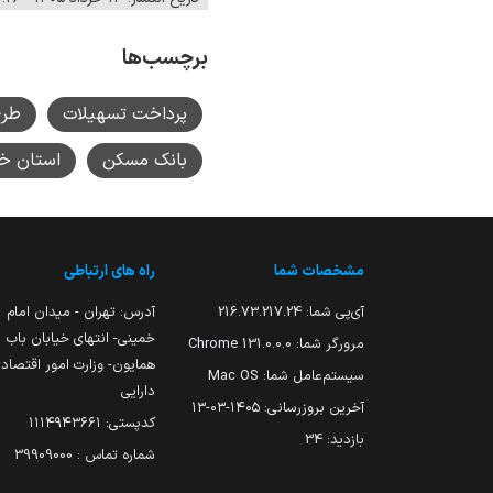
برچسب‌ها
پرداخت تسهیلات
طرح
بانک مسکن
استان خ
مشخصات شما
راه های ارتباطی
آی‌پی شما:
216.73.217.24
آدرس: تهران - میدان امام
خمینی- انتهای خیابان باب
مرورگر شما:
131.0.0.0 Chrome
همایون- وزارت امور اقتصاد
سیستم‌عامل شما:
Mac OS
دارایی
آخرین بروزرسانی:
۱۴۰۵-۰۳-۱۳
کدپستی: ۱۱۱۴۹۴۳۶۶۱
بازدید:
34
شماره تماس : 39909000