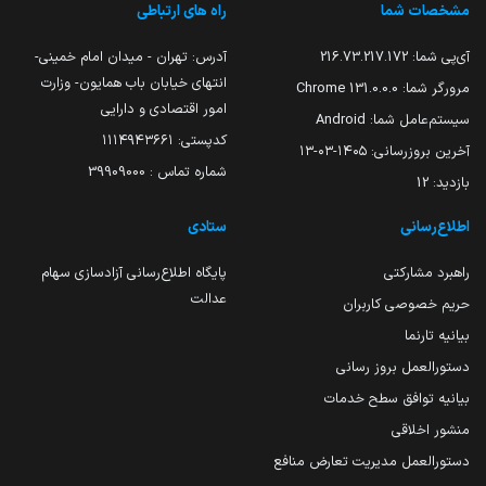
مشخصات شما
راه های ارتباطی
آی‌پی شما:
216.73.217.172
آدرس: تهران - میدان امام خمینی-
انتهای خیابان باب همایون- وزارت
مرورگر شما:
131.0.0.0 Chrome
امور اقتصادی و دارایی
سیستم‌عامل شما:
Android
کدپستی: ۱۱۱۴۹۴۳۶۶۱
آخرین بروزرسانی:
۱۴۰۵-۰۳-۱۳
شماره تماس : 39909000
بازدید:
12
اطلاع‌رسانی
ستادی
راهبرد مشارکتی
پایگاه اطلاع‌رسانی آزادسازی سهام
عدالت
حریم خصوصی کاربران
بیانیه تارنما
دستورالعمل بروز رسانی
بیانیه توافق سطح خدمات
منشور اخلاقی
دستورالعمل مدیریت تعارض منافع