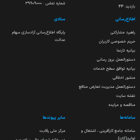
شماره تماس : 39909000
بازدید:
44
اطلاع‌رسانی
ستادی
راهبرد مشارکتی
پایگاه اطلاع‌رسانی آزادسازی سهام
عدالت
حریم خصوصی کاربران
بیانیه تارنما
دستورالعمل بروز رسانی
بیانیه توافق سطح خدمات
منشور اخلاقی
دستورالعمل مدیریت تعارض منافع
نقشه سایت
مناقصه و مزایده
سامانه‌ها
سایر پیوندها
سامانه جامع کارآفرینی ، اشتغال و
مرکز ملی رقابت
تولید(کات)
دبیرخانه شورای عالی سلامت و