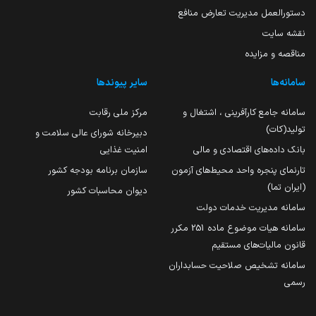
دستورالعمل مدیریت تعارض منافع
نقشه سایت
مناقصه و مزایده
سامانه‌ها
سایر پیوندها
سامانه جامع کارآفرینی ، اشتغال و
مرکز ملی رقابت
تولید(کات)
دبیرخانه شورای عالی سلامت و
بانک داده‌های اقتصادی و مالی
امنیت غذایی
تارنمای پنجره واحد محیط‌های آزمون
سازمان برنامه بودجه کشور
(ایران تما)
دیوان محاسبات کشور
سامانه مدیریت خدمات دولت
سامانه هیات موضوع ماده 251 مکرر
قانون مالیات‌های مستقیم
سامانه تشخیص صلاحیت حسابداران
رسمی