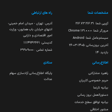
مشخصات شما
راه های ارتباطی
آی‌پی شما:
216.73.216.31
آدرس: تهران - میدان امام خمینی-
انتهای خیابان باب همایون- وزارت
مرورگر شما:
131.0.0.0 Chrome
امور اقتصادی و دارایی
سیستم‌عامل شما:
Android
کدپستی: ۱۱۱۴۹۴۳۶۶۱
آخرین بروزرسانی:
۱۴۰۵-۰۳-۲۶
شماره تماس : 39909000
بازدید:
14
اطلاع‌رسانی
ستادی
راهبرد مشارکتی
پایگاه اطلاع‌رسانی آزادسازی سهام
عدالت
حریم خصوصی کاربران
بیانیه تارنما
دستورالعمل بروز رسانی
بیانیه توافق سطح خدمات
منشور اخلاقی