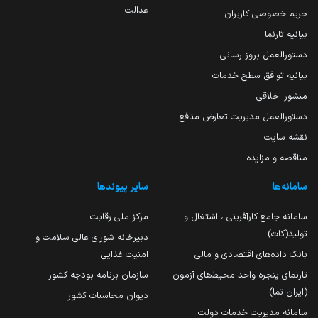
عدالت
حریم خصوصی کاربران
بیانیه تارنما
دستورالعمل بروز رسانی
بیانیه توافق سطح خدمات
منشور اخلاقی
دستورالعمل مدیریت تعارض منافع
نقشه سایت
مناقصه و مزایده
سامانه‌ها
سایر پیوندها
سامانه جامع کارآفرینی ، اشتغال و
مرکز ملی رقابت
تولید(کات)
دبیرخانه شورای عالی سلامت و
بانک داده‌های اقتصادی و مالی
امنیت غذایی
تارنمای پنجره واحد محیط‌های آزمون
سازمان برنامه بودجه کشور
(ایران تما)
دیوان محاسبات کشور
سامانه مدیریت خدمات دولت