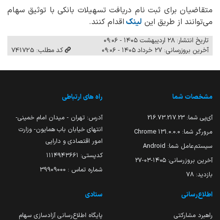
متقاضیان برای ثبت نام دریافت تسهیلات بانکی با توثیق سهام
می‌توانند از طریق این
لینک
اقدام کنند.
تاریخ انتشار: ۲۸ اردیبهشت ۱۴۰۵ - ۰۹:۰۶
آخرین بروزرسانی: ۲۷ خرداد ۱۴۰۵ - ۰۹:۰۶
کد مطلب: 741725
مشخصات شما
راه های ارتباطی
آی‌پی شما:
216.73.217.23
آدرس: تهران - میدان امام خمینی-
انتهای خیابان باب همایون- وزارت
مرورگر شما:
131.0.0.0 Chrome
امور اقتصادی و دارایی
سیستم‌عامل شما:
Android
کدپستی: ۱۱۱۴۹۴۳۶۶۱
آخرین بروزرسانی:
۱۴۰۵-۰۳-۲۷
شماره تماس : 39909000
بازدید:
78
اطلاع‌رسانی
ستادی
راهبرد مشارکتی
پایگاه اطلاع‌رسانی آزادسازی سهام