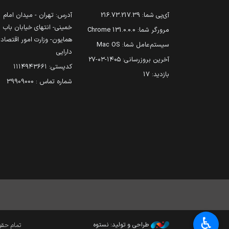
آی‌پی شما:
216.73.217.39
آدرس: تهران - میدان امام
خمینی- انتهای خیابان باب
مرورگر شما:
131.0.0.0 Chrome
همایون- وزارت امور اقتصاد
سیستم‌عامل شما:
Mac OS
دارایی
آخرین بروزرسانی:
۱۴۰۵-۰۳-۲۷
کدپستی: ۱۱۱۴۹۴۳۶۶۱
بازدید:
17
شماره تماس : 39909000
♿︎
طراحی و تولید: نستوه
تمام حقوق