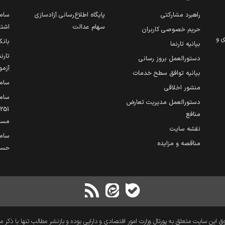
راهبرد مشارکتی
پایگاه اطلاع‌رسانی آزادسازی
ساما
سهام عدالت
اشتغ
حریم خصوصی کاربران
ی و
بانک
بیانیه تارنما
تارن
دستورالعمل بروز رسانی
آزمو
بیانیه توافق سطح خدمات
سام
منشور اخلاقی
ساما
دستورالعمل مدیریت تعارض
منافع
مست
نقشه سایت
سام
مناقصه و مزایده
حساب
 این سایت متعلق به پورتال وزارت امور اقتصادی و دارایی بوده و بازنشر مطالب تنها با ذکر م