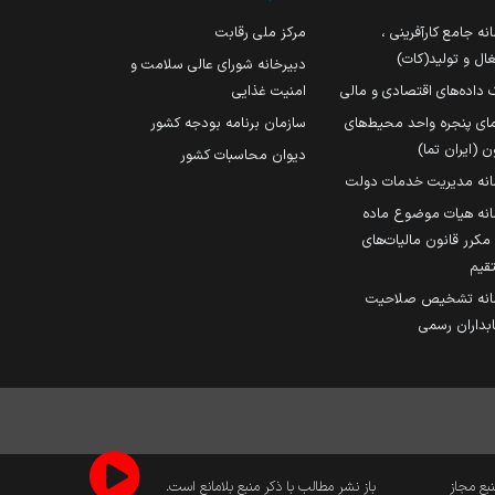
نه جامع کارآفرینی ،
مرکز ملی رقابت
ال و تولید(کات)
دبیرخانه شورای عالی سلامت و
 داده‌های اقتصادی و مالی
امنیت غذایی
مای پنجره واحد محیط‌های
سازمان برنامه بودجه کشور
ن (ایران تما)
دیوان محاسبات کشور
انه مدیریت خدمات دولت
نه هیات موضوع ماده
251 مکرر قانون مالیات‌های
قیم
انه تشخیص صلاحیت
داران رسمی
نبع مجاز
باز نشر مطالب با ذکر منبع بلامانع است.