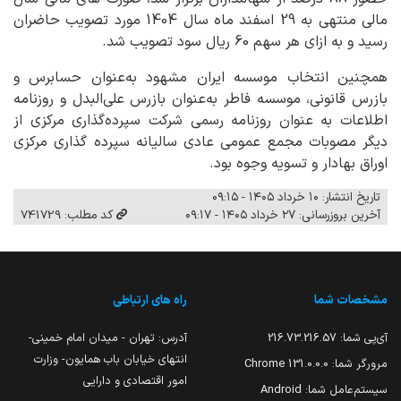
مالی منتهی به 29 اسفند ماه سال 1404 مورد تصویب حاضران
رسید و به ازای هر سهم 60 ریال سود تصویب شد.
همچنین انتخاب موسسه ایران مشهود به‌عنوان حسابرس و
بازرس قانونی، موسسه فاطر به‌عنوان بازرس علی‌البدل و روزنامه
اطلاعات به عنوان روزنامه رسمی شرکت سپرده‌گذاری مرکزی از
دیگر مصوبات مجمع عمومی عادی سالیانه سپرده گذاری مرکزی
اوراق بهادار و تسویه وجوه بود.
تاریخ انتشار: ۱۰ خرداد ۱۴۰۵ - ۰۹:۱۵
آخرین بروزرسانی: ۲۷ خرداد ۱۴۰۵ - ۰۹:۱۷
کد مطلب: 741729
مشخصات شما
راه های ارتباطی
آی‌پی شما:
216.73.216.57
آدرس: تهران - میدان امام خمینی-
انتهای خیابان باب همایون- وزارت
مرورگر شما:
131.0.0.0 Chrome
امور اقتصادی و دارایی
سیستم‌عامل شما:
Android