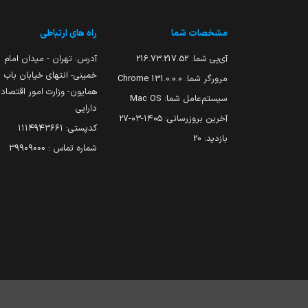
مشخصات شما
راه های ارتباطی
آی‌پی شما:
216.73.217.52
آدرس: تهران - میدان امام
خمینی- انتهای خیابان باب
مرورگر شما:
131.0.0.0 Chrome
همایون- وزارت امور اقتصاد
سیستم‌عامل شما:
Mac OS
دارایی
آخرین بروزرسانی:
۱۴۰۵-۰۳-۲۷
کدپستی: ۱۱۱۴۹۴۳۶۶۱
بازدید:
20
شماره تماس : 39909000