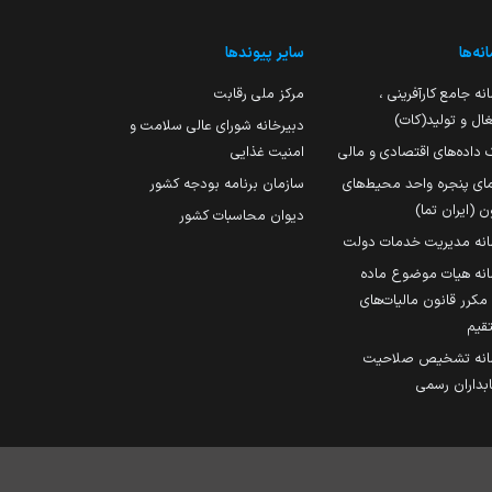
نه‌ها
سایر پیوندها
نه جامع کارآفرینی ،
مرکز ملی رقابت
ال و تولید(کات)
دبیرخانه شورای عالی سلامت و
 داده‌های اقتصادی و مالی
امنیت غذایی
مای پنجره واحد محیط‌های
سازمان برنامه بودجه کشور
ن (ایران تما)
دیوان محاسبات کشور
انه مدیریت خدمات دولت
نه هیات موضوع ماده
251 مکرر قانون مالیات‌های
قیم
انه تشخیص صلاحیت
داران رسمی