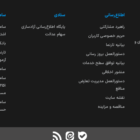
اطلاع‌رسانی
ستادی
ساما
راهبرد مشارکتی
پایگاه اطلاع‌رسانی آزادسازی
ساما
سهام عدالت
اشتغ
حریم خصوصی کاربران
ی و
بانک
بیانیه تارنما
تارن
دستورالعمل بروز رسانی
آزمو
بیانیه توافق سطح خدمات
سام
منشور اخلاقی
ساما
دستورالعمل مدیریت تعارض
منافع
مست
نقشه سایت
سام
مناقصه و مزایده
حساب