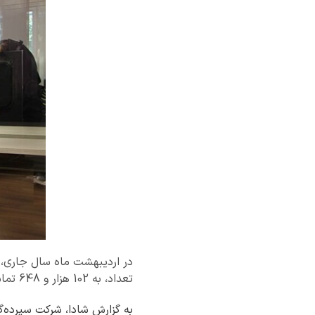
تعداد، به 102 هزار و 648 تماس به طور کامل پاسخ داده شده است.