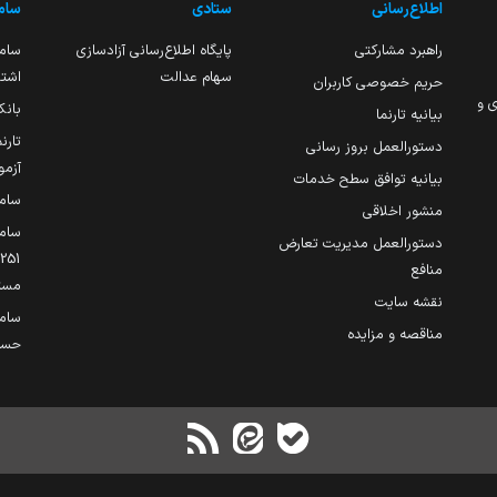
اطلاع‌رسانی
ستادی
ساما
راهبرد مشارکتی
پایگاه اطلاع‌رسانی آزادسازی
ساما
سهام عدالت
اشتغ
حریم خصوصی کاربران
ی و
بانک
بیانیه تارنما
تارن
دستورالعمل بروز رسانی
آزمو
بیانیه توافق سطح خدمات
سام
منشور اخلاقی
ساما
دستورالعمل مدیریت تعارض
منافع
مست
نقشه سایت
سام
مناقصه و مزایده
حساب