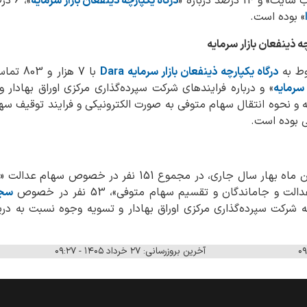
درصد درباره «
درگاه یکپارچه ذینفعان بازار سرمایه
»، 6
» بوده است.
چه ذینفعان بازار سرمایه
وط به
درگاه یکپارچه ذینفعان بازار سرمایه Dara
با 7 هز
 سرمایه
و نحوه انتقال سهام متوفی به صورت الکترونیکی و فرایند توقیف سها
ی بوده است.
این گزارش می‌افزاید: در دومین ماه بهار سال جاری، در مجموع 1
 جاماندگان و تقسیم سهام متوفی»، 53 نفر در خصوص
سج
شرکت سپرده‌گذاری مرکزی اوراق بهادار و تسویه وجوه نسبت به دری
آخرین بروزرسانی: ۲۷ خرداد ۱۴۰۵ - ۰۹:۲۷