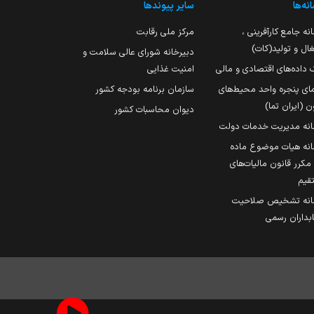
نه‌ها
سایر پیوندها
نه جامع کارآفرینی ،
مرکز ملی رقابت
ال و تولید(کات)
دبیرخانه شورای عالی سلامت و
 داده‌های اقتصادی و مالی
امنیت غذایی
مای پنجره واحد محیط‌های
سازمان برنامه بودجه کشور
ن (ایران تما)
دیوان محاسبات کشور
انه مدیریت خدمات دولت
نه هیات موضوع ماده
251 مکرر قانون مالیات‌های
قیم
انه تشخیص صلاحیت
داران رسمی