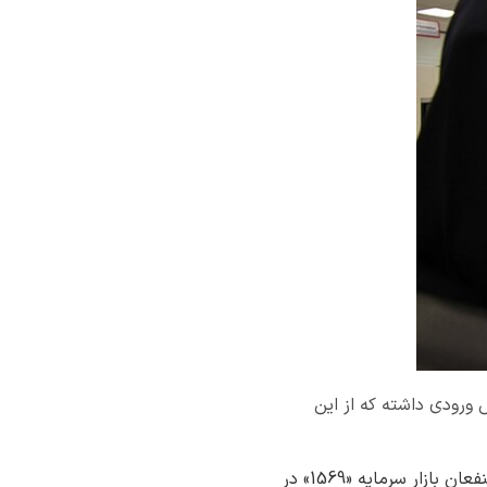
اری، مرکز تماس ذینفعان بازار سرمایه 1569 مجموعاً 103 هزار و 862 تماس ورودی داشته که از این
به گزارش شادا، شرکت سپرده‌گذاری مرکزی از پاسخگویی به بیش از 102 هزار تماس در مرکز تماس ذینفعان بازار سرمایه «1569» در