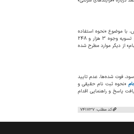
 درصد درباره «فرایندهای شرکتی»
ار و 803 تماس، با موضوع «نحوه استفاده
» و درباره فرایندهای شرکت سپرده‌گذاری مرکزی اوراق بهادار و تسویه وجوه 3 هزار و 248
م» از دیگر موارد مطرح شده
15 نفر در خصوص سهام عدالت «سود، فوت شده‌ها، عدم تایید
ام
«نحوه ثبت نام حقیقی و
افت پاسخ و راهنمایی اقدام
کد مطلب: 741737