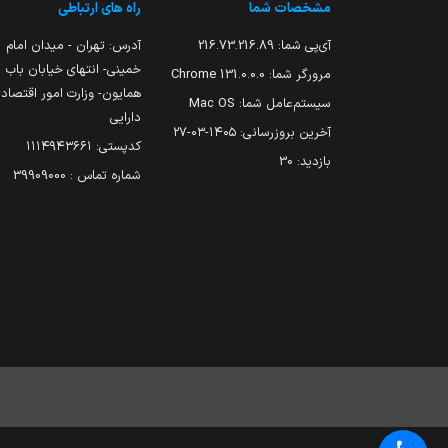
مشخصات شما
راه های ارتباطی
آی‌پی شما:
216.73.216.89
آدرس: تهران - میدان امام
خمینی- انتهای خیابان باب
مرورگر شما:
131.0.0.0 Chrome
همایون- وزارت امور اقتصاد
سیستم‌عامل شما:
Mac OS
دارایی
آخرین بروزرسانی:
۱۴۰۵-۰۳-۲۷
کدپستی: ۱۱۱۴۹۴۳۶۶۱
بازدید:
30
شماره تماس : 39909000