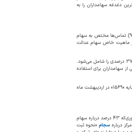
دالت» با سهم 43 درصدی همچنان مهم‌ترین دغدغه سهامداران را به
ر اردیبهشت ماه مرکز ذینفعان بازار سرمایه «1569» یک نکته مهم را برجسته می‌کند: تمرکز (43%) تماس‌ها مختص به سهام
از ماهیت خاص سهام عدالت
» سهم 37 درصدی را شامل می‌شود.
 از سهامداران برای استفاده
بر اساس آمار منتشر شده از مجموع 103 هزار و 862 تماس ورودی با مرکز تماس ذینفعان بازار سرمایه «1569» در اردیبهشت ماه
بر اساس این گزاش، در این بازه زمانی، بیشترین دلایل تماس مربوط به سهام عدالت بوده است بطوری‌که 43 درصد درباره سهام
سجام
«نحوه ثبت