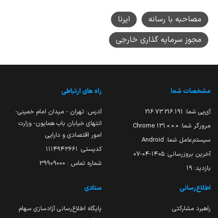
مصاحبه با رسانه
ایرنا
مجوز سرمایه گذاری خارجی
مشخصات شما
راه های ارتباطی
آی‌پی شما:
216.73.216.191
آدرس: تهران - میدان امام خمینی-
انتهای خیابان باب همایون- وزارت
مرورگر شما:
131.0.0.0 Chrome
امور اقتصادی و دارایی
سیستم‌عامل شما:
Android
کدپستی: ۱۱۱۴۹۴۳۶۶۱
آخرین بروزرسانی:
۱۴۰۵-۰۴-۰۷
شماره تماس : 39909000
بازدید:
19
اطلاع‌رسانی
ستادی
راهبرد مشارکتی
پایگاه اطلاع‌رسانی آزادسازی سهام