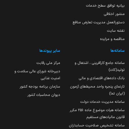
بیانیه توافق سطح خدمات
منشور اخلاقی
دستورالعمل مدیریت تعارض منافع
نقشه سایت
مناقصه و مزایده
سامانه‌ها
سایر پیوندها
سامانه جامع کارآفرینی ، اشتغال و
مرکز ملی رقابت
تولید(کات)
دبیرخانه شورای عالی سلامت و
بانک داده‌های اقتصادی و مالی
امنیت غذایی
تارنمای پنجره واحد محیط‌های آزمون
سازمان برنامه بودجه کشور
(ایران تما)
دیوان محاسبات کشور
سامانه مدیریت خدمات دولت
سامانه هیات موضوع ماده 251 مکرر
قانون مالیات‌های مستقیم
سامانه تشخیص صلاحیت حسابداران