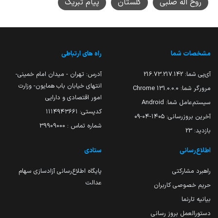
روح اله صلبی
گلستان
پیام تبریک
مشخصات شما
راه های ارتباطی
آی‌پی شما:
216.73.217.142
آدرس: تهران - میدان امام خمینی-
انتهای خیابان باب همایون- وزارت
مرورگر شما:
131.0.0.0 Chrome
امور اقتصادی و دارایی
سیستم‌عامل شما:
Android
کدپستی: ۱۱۱۴۹۴۳۶۶۱
آخرین بروزرسانی:
۱۴۰۵-۰۴-۰۹
شماره تماس : 39909000
بازدید:
23
اطلاع‌رسانی
ستادی
راهبرد مشارکتی
پایگاه اطلاع‌رسانی آزادسازی سهام
عدالت
حریم خصوصی کاربران
بیانیه تارنما
دستورالعمل بروز رسانی