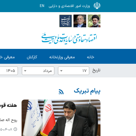
وزارت امور اقتصادی و دارایی
EN
خانه
معرفی وزارتخانه
کارکنان
معرفی خ
تاریخ
17
مرداد
1405
پیام تبریک
هفته قوه قضایی
روح اله صل
-۰۴-۰۸ ۱۲:۰۶