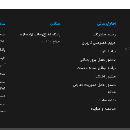
اطلاع‌رسانی
ستادی
ساما
راهبرد مشارکتی
پایگاه اطلاع‌رسانی آزادسازی
ساما
سهام عدالت
اشتغ
حریم خصوصی کاربران
ی و
بانک
بیانیه تارنما
تارن
دستورالعمل بروز رسانی
آزمو
بیانیه توافق سطح خدمات
سام
منشور اخلاقی
ساما
دستورالعمل مدیریت تعارض
منافع
مست
نقشه سایت
سام
مناقصه و مزایده
حساب