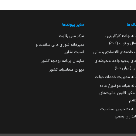
نه‌ها
سایر پیوندها
نه جامع کارآفرینی ،
مرکز ملی رقابت
ال و تولید(کات)
دبیرخانه شورای عالی سلامت و
 داده‌های اقتصادی و مالی
امنیت غذایی
مای پنجره واحد محیط‌های
سازمان برنامه بودجه کشور
ن (ایران تما)
دیوان محاسبات کشور
انه مدیریت خدمات دولت
نه هیات موضوع ماده
251 مکرر قانون مالیات‌های
قیم
انه تشخیص صلاحیت
داران رسمی