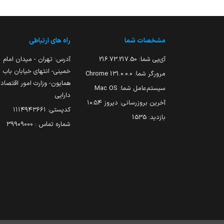
مشخصات شما
راه های ارتباطی
آی‌پی شما:
216.73.217.50
آدرس: تهران - میدان امام
خمینی- انتهای خیابان باب
مرورگر شما:
131.0.0.0 Chrome
همایون- وزارت امور اقتصاد
سیستم‌عامل شما:
Mac OS
دارایی
آخرین بروزرسانی:
دیروز ۱۰:۵۴
کدپستی: ۱۱۱۴۹۴۳۶۶۱
بازدید:
1535
شماره تماس : 39909000