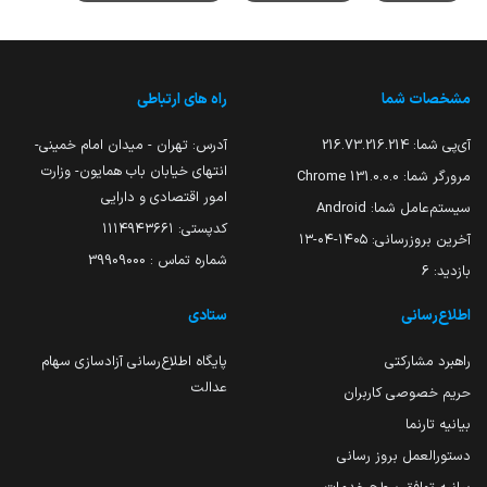
مشخصات شما
راه های ارتباطی
آی‌پی شما:
216.73.216.214
آدرس: تهران - میدان امام خمینی-
انتهای خیابان باب همایون- وزارت
مرورگر شما:
131.0.0.0 Chrome
امور اقتصادی و دارایی
سیستم‌عامل شما:
Android
کدپستی: ۱۱۱۴۹۴۳۶۶۱
آخرین بروزرسانی:
۱۴۰۵-۰۴-۱۳
شماره تماس : 39909000
بازدید:
6
اطلاع‌رسانی
ستادی
راهبرد مشارکتی
پایگاه اطلاع‌رسانی آزادسازی سهام
عدالت
حریم خصوصی کاربران
بیانیه تارنما
دستورالعمل بروز رسانی