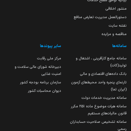
بیانیه توافق سطح خدمات
منشور اخلاقی
دستورالعمل مدیریت تعارض منافع
نقشه سایت
مناقصه و مزایده
سامانه‌ها
سایر پیوندها
سامانه جامع کارآفرینی ، اشتغال و
مرکز ملی رقابت
تولید(کات)
دبیرخانه شورای عالی سلامت و
بانک داده‌های اقتصادی و مالی
امنیت غذایی
تارنمای پنجره واحد محیط‌های آزمون
سازمان برنامه بودجه کشور
(ایران تما)
دیوان محاسبات کشور
سامانه مدیریت خدمات دولت
سامانه هیات موضوع ماده 251 مکرر
قانون مالیات‌های مستقیم
سامانه تشخیص صلاحیت حسابداران
رسمی