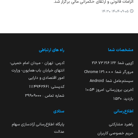
الزامات قانونی و ارتقای حکمرانی مالی برگزار شد.
۱۴۰۴-۰۹-۰۵ ۱۴:۳۰
مشخصات شما
راه های ارتباطی
آی‌پی شما:
216.73.216.122
آدرس: تهران - میدان امام خمینی-
انتهای خیابان باب همایون- وزارت
مرورگر شما:
131.0.0.0 Chrome
امور اقتصادی و دارایی
سیستم‌عامل شما:
Android
کدپستی: ۱۱۱۴۹۴۳۶۶۱
آخرین بروزرسانی:
امروز ۱۰:۵۴
شماره تماس : 39909000
بازدید:
1530
اطلاع‌رسانی
ستادی
راهبرد مشارکتی
پایگاه اطلاع‌رسانی آزادسازی سهام
عدالت
حریم خصوصی کاربران