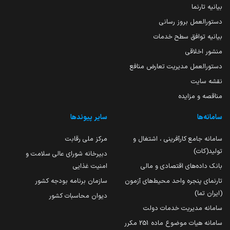
بیانیه تارنما
دستورالعمل بروز رسانی
بیانیه توافق سطح خدمات
منشور اخلاقی
دستورالعمل مدیریت تعارض منافع
نقشه سایت
مناقصه و مزایده
سامانه‌ها
سایر پیوندها
سامانه جامع کارآفرینی ، اشتغال و
مرکز ملی رقابت
تولید(کات)
دبیرخانه شورای عالی سلامت و
بانک داده‌های اقتصادی و مالی
امنیت غذایی
تارنمای پنجره واحد محیط‌های آزمون
سازمان برنامه بودجه کشور
(ایران تما)
دیوان محاسبات کشور
سامانه مدیریت خدمات دولت
سامانه هیات موضوع ماده 251 مکرر