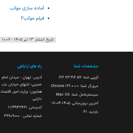
آماده سازی موکب
فیلم موکب2
تاریخ انتشار: ۱۳ تیر ۱۴۰۵ - ۱۰:۰۷
مشخصات شما
راه های ارتباطی
آی‌پی شما:
216.73.216.59
آدرس: تهران - میدان امام
خمینی- انتهای خیابان باب
مرورگر شما:
131.0.0.0 Chrome
همایون- وزارت امور اقتصاد
سیستم‌عامل شما:
Mac OS
دارایی
آخرین بروزرسانی:
۱۴۰۵-۰۴-۱۷
کدپستی: ۱۱۱۴۹۴۳۶۶۱
بازدید:
61
شماره تماس : 39909000