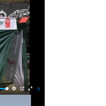
Settings
PIP
Enter
Download
fullscreen