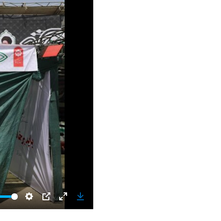
Settings
PIP
Enter
Download
fullscreen