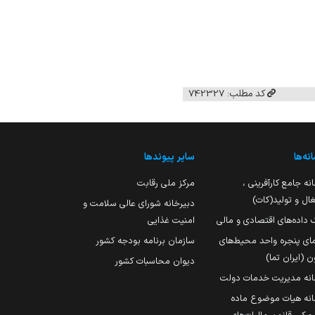
کد مطلب: 742327
نه‌ها
سایر پیوندها
نه جامع کارآفرینی ،
مرکز ملی رقابت
ال و تولید(کات)
دبیرخانه شورای عالی سلامت و
 داده‌های اقتصادی و مالی
امنیت غذایی
مای پنجره واحد محیط‌های
سازمان برنامه بودجه کشور
ن (ایران تما)
دیوان محاسبات کشور
انه مدیریت خدمات دولت
نه هیات موضوع ماده