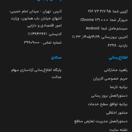
آی‌پی شما:
216.73.217.95
آدرس: تهران - میدان امام خمینی-
انتهای خیابان باب همایون- وزارت
مرورگر شما:
131.0.0.0 Chrome
امور اقتصادی و دارایی
سیستم‌عامل شما:
Android
کدپستی: ۱۱۱۴۹۴۳۶۶۱
آخرین بروزرسانی:
۱۴۰۵/۴/۲۹, ۱۱:۳۳
شماره تماس : 39909000
بازدید:
6328
اطلاع‌رسانی
ستادی
راهبرد مشارکتی
پایگاه اطلاع‌رسانی آزادسازی سهام
عدالت
حریم خصوصی کاربران
بیانیه تارنما
دستورالعمل بروز رسانی
بیانیه توافق سطح خدمات
منشور اخلاقی
دستورالعمل مدیریت تعارض منافع
نقشه سایت