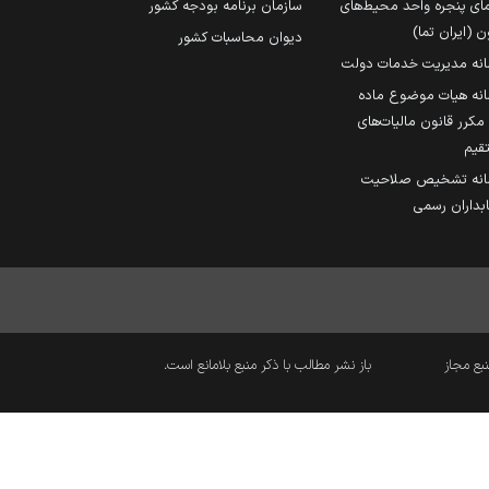
مای پنجره واحد محیط‌های
سازمان برنامه بودجه کشور
ن (ایران تما)
دیوان محاسبات کشور
انه مدیریت خدمات دولت
نه هیات موضوع ماده
251 مکرر قانون مالیات‌های
قیم
انه تشخیص صلاحیت
داران رسمی
نبع مجاز
باز نشر مطالب با ذکر منبع بلامانع است.