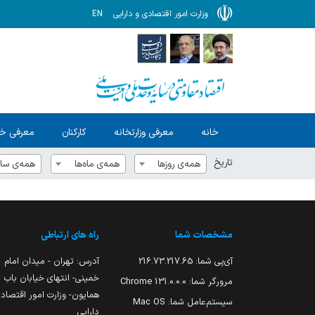
وزارت امور اقتصادی و دارایی
EN
خانه
معرفی وزارتخانه
کارکنان
معرفی خ
تاریخ
همه‌ی روزها
همه‌ی ماه‌ها
همه‌ی سال
مشخصات شما
راه های ارتباطی
آی‌پی شما:
216.73.217.65
آدرس: تهران - میدان امام
خمینی- انتهای خیابان باب
مرورگر شما:
131.0.0.0 Chrome
همایون- وزارت امور اقتصاد
سیستم‌عامل شما:
Mac OS
دارایی