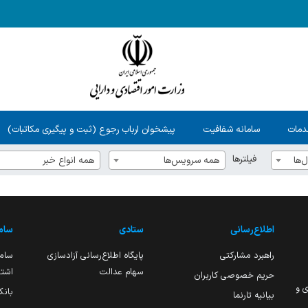
دمات
سامانه شفافیت
پیشخوان ارباب رجوع (ثبت و پیگیری مکاتبات)
فیلترها
‌ها
همه سرویس‌ها
همه انواع خبر
اطلاع‌رسانی
ستادی
ساما
راهبرد مشارکتی
پایگاه اطلاع‌رسانی آزادسازی
ساما
سهام عدالت
اشتغ
حریم خصوصی کاربران
ی و
بانک
بیانیه تارنما