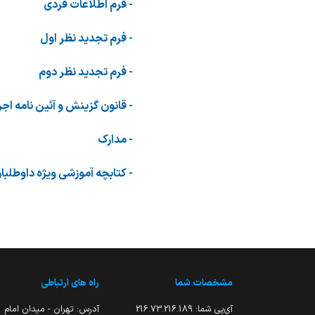
- فرم اطلاعات فردی
- فرم تجدید نظر اول
- فرم تجدید نظر دوم
- قانون گزینش و آئین نامه اجر
- مدارک
- کتابچه آموزشی ویژه داوطلبا
مشخصات شما
راه های ارتباطی
آی‌پی شما:
216.73.216.189
آدرس: تهران - میدان امام