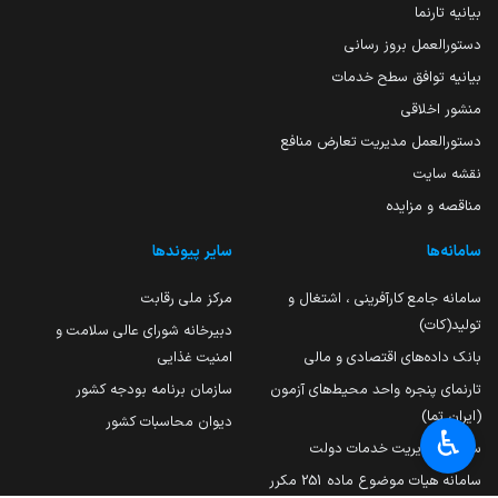
بیانیه تارنما
دستورالعمل بروز رسانی
بیانیه توافق سطح خدمات
منشور اخلاقی
دستورالعمل مدیریت تعارض منافع
نقشه سایت
مناقصه و مزایده
سامانه‌ها
سایر پیوندها
سامانه جامع کارآفرینی ، اشتغال و
مرکز ملی رقابت
تولید(کات)
دبیرخانه شورای عالی سلامت و
بانک داده‌های اقتصادی و مالی
امنیت غذایی
تارنمای پنجره واحد محیط‌های آزمون
سازمان برنامه بودجه کشور
(ایران تما)
دیوان محاسبات کشور
♿︎
سامانه مدیریت خدمات دولت
سامانه هیات موضوع ماده 251 مکرر