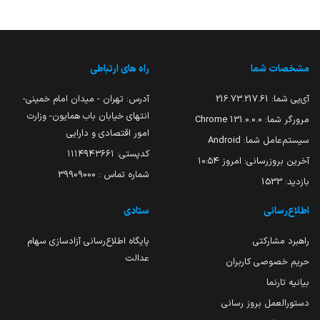
مشخصات شما
راه های ارتباطی
آی‌پی شما:
216.73.217.61
آدرس: تهران - میدان امام خمینی-
انتهای خیابان باب همایون- وزارت
مرورگر شما:
131.0.0.0 Chrome
امور اقتصادی و دارایی
سیستم‌عامل شما:
Android
کدپستی: ۱۱۱۴۹۴۳۶۶۱
آخرین بروزرسانی:
امروز ۱۰:۵۴
شماره تماس : 39909000
بازدید:
1533
اطلاع‌رسانی
ستادی
راهبرد مشارکتی
پایگاه اطلاع‌رسانی آزادسازی سهام
عدالت
حریم خصوصی کاربران
بیانیه تارنما
دستورالعمل بروز رسانی