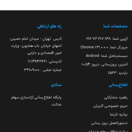
مشخصات شما
راه های ارتباطی
آی‌پی شما:
216.73.217.148
آدرس: تهران - میدان امام خمینی-
انتهای خیابان باب همایون- وزارت
مرورگر شما:
131.0.0.0 Chrome
امور اقتصادی و دارایی
سیستم‌عامل شما:
Android
کدپستی: ۱۱۱۴۹۴۳۶۶۱
آخرین بروزرسانی:
دیروز ۱۰:۵۴
شماره تماس : 39909000
بازدید:
1533
اطلاع‌رسانی
ستادی
راهبرد مشارکتی
پایگاه اطلاع‌رسانی آزادسازی سهام
عدالت
حریم خصوصی کاربران
بیانیه تارنما
دستورالعمل بروز رسانی
بیانیه توافق سطح خدمات