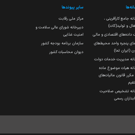
نه‌ها
سایر پیوندها
نه جامع کارآفرینی ،
مرکز ملی رقابت
ال و تولید(کات)
دبیرخانه شورای عالی سلامت و
 داده‌های اقتصادی و مالی
امنیت غذایی
مای پنجره واحد محیط‌های
سازمان برنامه بودجه کشور
ن (ایران تما)
دیوان محاسبات کشور
انه مدیریت خدمات دولت
نه هیات موضوع ماده
251 مکرر قانون مالیات‌های
قیم
انه تشخیص صلاحیت
داران رسمی