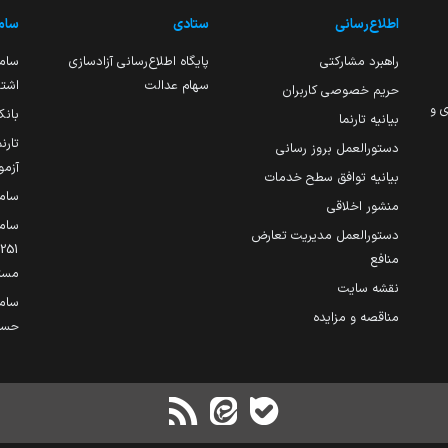
اطلاع‌رسانی
ستادی
ساما
راهبرد مشارکتی
پایگاه اطلاع‌رسانی آزادسازی
ساما
سهام عدالت
اشتغ
حریم خصوصی کاربران
ی و
بانک
بیانیه تارنما
تارن
دستورالعمل بروز رسانی
آزمو
بیانیه توافق سطح خدمات
سام
منشور اخلاقی
ساما
دستورالعمل مدیریت تعارض
منافع
مست
نقشه سایت
سام
مناقصه و مزایده
حساب