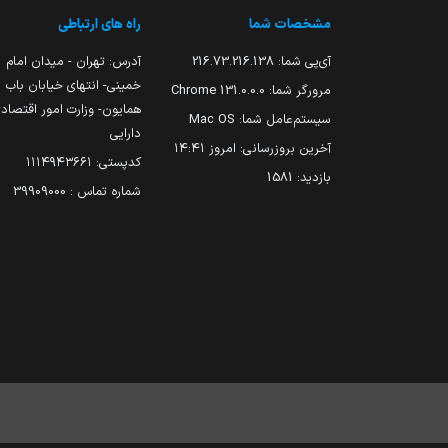
مشخصات شما
راه های ارتباطی
آی‌پی شما:
216.73.216.138
آدرس: تهران - میدان امام
خمینی- انتهای خیابان باب
مرورگر شما:
131.0.0.0 Chrome
همایون- وزارت امور اقتصاد
سیستم‌عامل شما:
Mac OS
دارایی
آخرین بروزرسانی:
امروز ۱۴:۴۱
کدپستی: ۱۱۱۴۹۴۳۶۶۱
بازدید:
1581
شماره تماس : 39909000